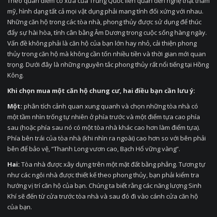
Theo quan điểm cổ xưa của Trung Quốc liên quan đến nghệ thật thẩm
mỹ, hình dạng tất cả mọi vật dụng phải mang tính đối xứng với nhau.
Những căn hộ trong các tòa nhà, phong thủy được sử dụng để thúc
đẩy sự hài hòa, tính cân bằng Âm Dương trong cuộc sống hàng ngày.
Vấn đề không phải là căn hộ của bạn lớn hay nhỏ, cải thiện phong
thủy trong căn hộ mà không cần tốn nhiều tiền và thời gian mới quan
trọng. Dưới đây là những nguyên tắc phong thủy rất nổi tiếng tại Hồng
Kông.
Khi chọn mua một căn hộ chung cư, hai điều bạn cần lưu ý:
Một:
phân tích cảnh quan xung quanh và chọn những tòa nhà có
một tầm nhìn trống tự nhiên ở phía trước và một điểm tựa cao phía
sau (hoặc phía sau nó có một tòa nhà khác cao hơn làm điểm tựa).
Phía bên trái của tòa nhà (khi nhìn ra ngoài) cao hơn so với bên phải
bên để bảo vệ, “Thanh Long vươn cao, Bạch Hổ vững vàng”.
Hai:
Tòa nhà được xây dựng trên một mặt đất bằng phẳng. Tương tự
như các ngôi nhà được thiết kế theo phong thủy, bạn phải kiểm tra
hướng vị trí căn hộ của bạn. Chúng ta biết rằng các năng lượng Sinh
Khí sẽ đến từ cửa trước tòa nhà và sau đó đi vào cánh cửa căn hộ
của bạn.