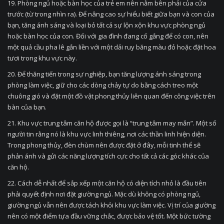
19. Phòng ngủ hoặc bàn học của trẻ em nên nằm bên phải của cửa
trước (từ trong nhìn ra). Để nâng cao sự hiểu biết giữa bạn và con của
bạn, tăng ánh sáng và loại bỏ tất cả sự lộn xộn khu vực phòng ngủ
hoặc bàn học của con. Đối với gia đình đang cố gắng để có con, nên
một quả cầu pha lê gắn liền với một dải ruy băng màu đỏ hoặc đặt hoa
tươi trong khu vực này.
20. Để thăng tiến trong sự nghiệp, bạn tăng lượng ánh sáng trong
phòng làm việc, giữ cho các dòng chảy tự do bằng cách treo một
chuông gió và đặt một đồ vật phong thủy liên quan đến công việc trên
bàn của bạn.
21. Khu vực trung tâm căn hộ được gọi là “trung tâm may mắn”. Một số
người tin rằng nó là khu vực linh thiêng, nơi các thần linh hiện diện.
Trong phong thủy, đèn chùm nên được đặt ở đây, mỗi tinh thể sẽ
phản ánh và gửi các năng lượng tích cực cho tất cả các góc khác của
căn hộ.
22. Cách dễ nhất để sắp xếp một căn hộ có diện tích nhỏ là đầu tiên
phải quyết định nơi đặt giường ngủ. Mặc dù không có phòng ngủ,
giường ngủ vẫn nên được tách khỏi khu vực làm việc. Vị trí của giường
nên có một điểm tựa đầu vững chắc, được bảo vệ tốt. Một bức tường