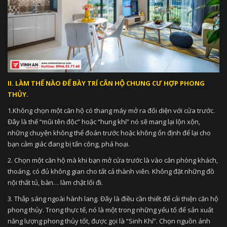
II.
LÀM THẾ NÀO ĐỂ BÀY TRÍ CĂN HỘ CHUNG CƯ HỢP PHONG
THỦY.
1.Không chọn một căn hộ có thang máy mở ra đối diện với cửa trước.
Đây là thế “mũi tên độc” hoặc “hung khí” nó sẽ mang lại lộn xộn,
những chuyện không thể đoán trước hoặc không ổn định để lại cho
bạn cảm giác đang bị tấn công, phá hoại.
2. Chọn một căn hộ mà khi bạn mở cửa trước là vào căn phòng khách,
thoáng, có đủ không gian cho tất cả thành viên. Không đặt những đồ
nội thất tủ, bàn… làm chật lối đi.
3. Thắp sáng ngoài hành lang. Đây là điều cần thiết để cải thiện căn hộ
phong thủy. Trong thực tế, nó là một trong những yếu tố để sản xuất
năng lượng phong thủy tốt, được gọi là “Sinh Khí”. Chọn nguồn ánh