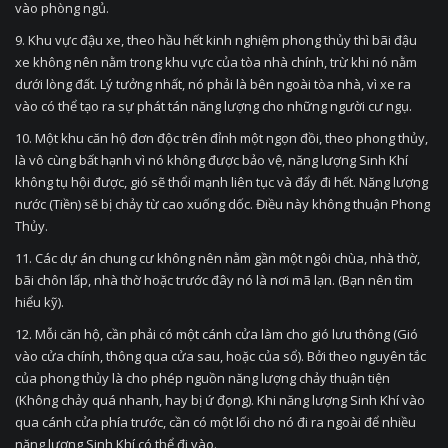
vào phòng ngủ.
9. Khu vực đậu xe, theo hầu hết kinh nghiệm phong thủy thì bãi đậu
xe không nên nằm trong khu vực của tòa nhà chính, trừ khi nó nằm
dưới lòng đất. Lý tưởng nhất, nó phải là bên ngoài tòa nhà, vì xe ra
vào có thể tạo ra sự phát tán năng lượng cho những người cư ngụ.
10. Một khu căn hộ đơn độc trên đỉnh một ngọn đồi, theo phong thủy,
là vô cùng bất hạnh vì nó không được bảo vệ, năng lượng Sinh Khí
không tụ hội được, gió sẽ thổi mạnh liên tục và đẩy đi hết. Năng lượng
nước (Tiền) sẽ bị chảy từ cao xuống dốc. Điều này không thuận Phong
Thủy.
11. Các dự án chung cư không nên nằm gần một ngôi chùa, nhà thờ,
bãi chôn lấp, nhà thờ hoặc trước đây nó là nơi mã lạn. (Bạn nên tìm
hiểu kỹ).
12. Mỗi căn hộ, cần phải có một cánh cửa làm cho gió lưu thông (Gió
vào cửa chính, thông qua cửa sau, hoặc của sổ). Bởi theo nguyên tắc
của phong thủy là cho phép nguồn năng lượng chảy thuận tiện
(Không chảy quá nhanh, hay bị ứ đọng). Khi năng lượng Sinh Khí vào
qua cánh cửa phía trước, cần có một lối cho nó đi ra ngoài để nhiều
năng lượng Sinh Khí có thể đi vào.