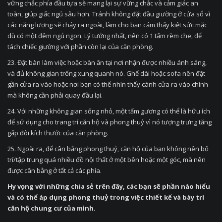
vững chắc phía đầu tựa sẽ mang lại sự vững chắc và cảm giác an
toàn, giúp giấc ngủ sâu hơn. Tránh không đặt đầu giường ở cửa sổ vì
các năng lượng sẽ chảy ra ngoài, làm cho bạn cảm thấy kiệt sức mặc
dù có một đêm ngủ ngon. Lý tưởng nhất, nên có 1 tấm rèm che, để
tách chiếc giường với phần còn lại của căn phòng.
23. Đặt bàn làm việc hoặc bàn ăn tại nơi nhận được nhiều ánh sáng,
và đủ không gian trống xung quanh nó. Ghế dài hoặc sofa nên đặt
gần cửa ra vào hoặc nơi bạn có thể nhìn thấy cánh cửa ra vào chính
mà không cần phải quay đầu lại.
24. Với những không gian sống nhỏ, một tấm gương có thể là hữu ích
để sử dụng cho trang trí căn hộ và phong thuỷ vì nó tượng trưng tăng
gấp đôi kích thước của căn phòng.
25. Ngoài ra, để cân bằng phong thuỷ, căn hộ của bạn không nên bố
trí/tập trung quá nhiều đồ nội thất ở một bên hoặc một góc, mà nên
được cân bằng ở tất cả các phía.
Hy vọng với những chia sẻ trên đây, các bạn sẽ phần nào hiểu
và có thể áp dụng phong thuỷ trong việc thiết kế và bày trí
căn hộ chung cư của mình.