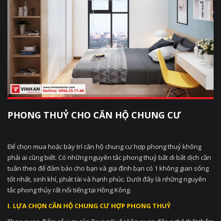
PHONG THUỶ CHO CĂN HỘ CHUNG CƯ
Để chọn mua hoặc bày trí căn hộ chung cư hợp phong thuỷ không
phải ai cũng biết. Có những nguyên tắc phong thuỷ bất di bất dịch cần
tuân theo để đảm bảo cho bạn và gia đình bạn có 1 không gian sống
tốt nhất, sinh khí, phát tài và hạnh phúc. Dưới đây là những nguyên
tắc phong thủy rất nổi tiếng tại Hồng Kông.
I. LỰA CHỌN CĂN HỘ CHUNG CƯ HỢP PHONG THUỶ