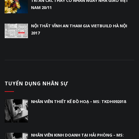
TRI ÂN CÁC THẦY CÔ NHÂN NGÀY NHÀ GIÁO VIỆT
NAM 20/11
NỘI THẤT VĨNH AN THAM GIA VIETBUILD HÀ NỘI
2017
TUYỂN DỤNG NHÂN SỰ
NHÂN VIÊN THIẾT KẾ ĐỒ HOẠ – MS: TKDH092018
NHÂN VIÊN KINH DOANH TẠI HẢI PHÒNG – MS: