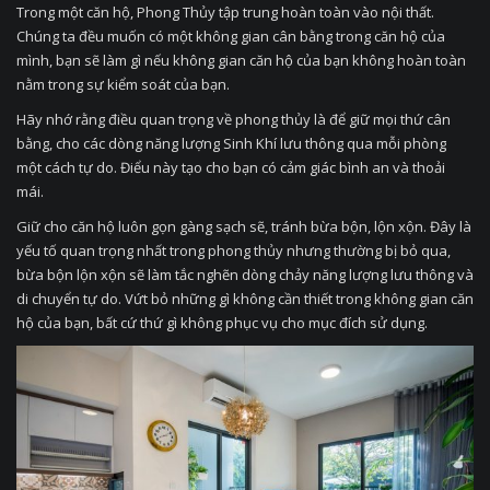
Trong một căn hộ, Phong Thủy tập trung hoàn toàn vào nội thất.
Chúng ta đều muốn có một không gian cân bằng trong căn hộ của
mình, bạn sẽ làm gì nếu không gian căn hộ của bạn không hoàn toàn
nằm trong sự kiểm soát của bạn.
Hãy nhớ rằng điều quan trọng về phong thủy là để giữ mọi thứ cân
bằng, cho các dòng năng lượng Sinh Khí lưu thông qua mỗi phòng
một cách tự do. Điểu này tạo cho bạn có cảm giác bình an và thoải
mái.
Giữ cho căn hộ luôn gọn gàng sạch sẽ, tránh bừa bộn, lộn xộn. Đây là
yếu tố quan trọng nhất trong phong thủy nhưng thường bị bỏ qua,
bừa bộn lộn xộn sẽ làm tắc nghẽn dòng chảy năng lượng lưu thông và
di chuyển tự do. Vứt bỏ những gì không cần thiết trong không gian căn
hộ của bạn, bất cứ thứ gì không phục vụ cho mục đích sử dụng.