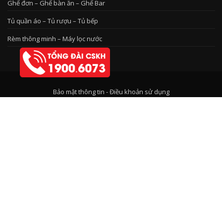
Ghế đơn – Ghế bàn ăn – Ghế Bar
Tủ quần áo – Tủ rượu – Tủ bếp
Rèm thông minh – Máy lọc nước
Bảo mật thông tin
-
Điều khoản sử dụng
© 2017 - Công ty CP Nội thất Vĩnh An - Trụ sở: Số 2, ngõ 225/1 đường Quan
Hoa, Phường Quan Hoa, Quận Cầu Giấy, Hà Nội.
Giấy chứng nhận Đăng ký kinh doanh số 0107637017 do Sở KHĐT Tp.Hà
Nội cấp ngày 16/11/2016.