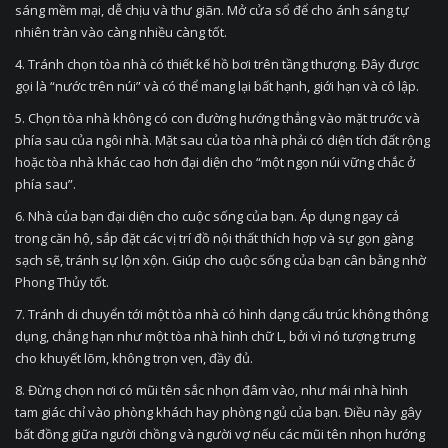
sáng mềm mại, dễ chịu và thư giãn. Mở cửa sổ để cho ánh sáng tự
nhiên tràn vào càng nhiều càng tốt.
4. Tránh chọn tòa nhà có thiết kế hồ bơi trên tầng thượng. Đây được
gọi là “nước trên núi” và có thể mang lại bất hạnh, giới hạn và cô lập.
5. Chọn tòa nhà không có con đường hướng thẳng vào mặt trước và
phía sau của ngôi nhà. Mặt sau của tòa nhà phải có diện tích đất rộng
hoặc tòa nhà khác cao hơn đại diện cho “một ngọn núi vững chắc ở
phía sau”.
6. Nhà của bạn đại diện cho cuộc sống của bạn. Áp dụng ngay cả
trong căn hộ, sắp đặt các vị trí đồ nội thất thích hợp và sự gọn gàng
sạch sẽ, tránh sự lộn xộn. Giúp cho cuộc sống của bạn cân bằng nhờ
Phong Thủy tốt.
7. Tránh di chuyển tới một tòa nhà có hình dạng cấu trúc không thông
dụng, chẳng hạn như một tòa nhà hình chữ L, bởi vì nó tượng trưng
cho khuyết lõm, không trọn vẹn, đầy đủ.
8. Đừng chọn nơi có mũi tên sắc nhọn đâm vào, như mái nhà hình
tam giác chỉ vào phòng khách hay phòng ngủ của bạn. Điều này gây
bất đồng giữa người chồng và người vợ nếu các mũi tên nhọn hướng