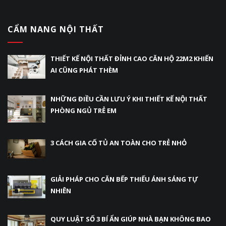
CẨM NANG NỘI THẤT
THIẾT KẾ NỘI THẤT ĐỈNH CAO CĂN HỘ 22M2 KHIẾN
AI CŨNG PHÁT THÈM
NHỮNG ĐIỀU CẦN LƯU Ý KHI THIẾT KẾ NỘI THẤT
PHÒNG NGỦ TRẺ EM
3 CÁCH GIA CỐ TỦ AN TOÀN CHO TRẺ NHỎ
GIẢI PHÁP CHO CĂN BẾP THIẾU ÁNH SÁNG TỰ
NHIÊN
QUY LUẬT SỐ 3 BÍ ẨN GIÚP NHÀ BẠN KHÔNG BAO