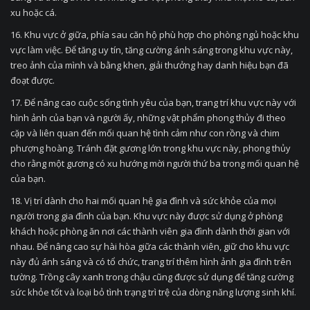
xu hoặc cá.
16. Khu vực ở giữa, phía sau căn hộ phù hợp cho phòng ngủ hoặc khu
vực làm việc. Để tăng uy tín, tăng cường ánh sáng trong khu vực này,
treo ảnh của mình và bằng khen, giải thưởng hay danh hiệu bạn đã
đoạt được.
17. Để nâng cao cuộc sống tình yêu của bạn, trang trí khu vực này với
hình ảnh của bạn và người ấy, những vật phẩm phong thủy đi theo
cặp và liên quan đến mối quan hệ tình cảm như con rồng và chim
phượng hoàng. Tránh đặt gương lớn trong khu vực này, phong thủy
cho rằng một gương có xu hướng mời người thứ ba trong mối quan hệ
của bạn.
18. Vị trí dành cho hai mối quan hệ gia đình và sức khỏe của mọi
người trong gia đình của bạn. Khu vực này được sử dụng ở phòng
khách hoặc phòng ăn nơi các thành viên gia đình dành thời gian với
nhau. Để nâng cao sự hài hòa giữa các thành viên, giữ cho khu vực
này đủ ánh sáng và có tổ chức, trang trí thêm hình ảnh gia đình trên
tường. Trồng cây xanh trong chậu cũng được sử dụng để tăng cường
sức khỏe tốt và loại bỏ tình trạng trì trệ của dòng năng lượng sinh khí.