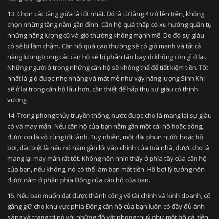
13. Chọn các tầng giữa là tốt nhất. Đó là từ tầng 4 trở lên trên, không
chọn những tầng nằm gần đỉnh. Căn hộ quá thấp có xu hướng quần tụ
những năng lượng cũ và gió thường không mạnh mẽ. Do đó sự giàu
có sẽ bị làm chậm. Căn hộ quá cao thường sẽ có gió mạnh và tất cả
năng lượng trong các căn hộ sẽ bị phân tán bay đi không còn gì ở lại.
Những người ở trong những căn hộ sẽ không thể để tiết kiệm tiền. Tốt
nhất là gió được nhẹ nhàng và mát mẻ như vậy năng lượng Sinh Khí
sẽ ở lại trong căn hộ lâu hơn, cần thiết để hấp thụ sự giàu có thịnh
vượng.
14. Trong phong thủy truyền thống, nước được cho là mang lại sự giàu
có và may mắn. Nếu căn hộ của bạn nằm gần một cái hồ hoặc sông,
được coi là vô cùng tốt lành. Tuy nhiên, một đài phun nước hoặc hồ
bơi, đặc biệt là nếu nó nằm gần lối vào chính của toà nhà, được cho là
mang lại may mắn rất tốt. Không nên nhìn thấy ở phía tây của căn hộ
của bạn, nếu không, nó có thể làm bạn mất tiền. Hồ bơi lý tưởng nên
được nằm ở phần phía Đông của căn hộ của bạn.
15. Nếu bạn muốn đạt được thành công về tài chính và kinh doanh, cố
gắng giữ cho khu vực phía Đông căn hộ của bạn luôn có đầy đủ ánh
sáng và trang trí nó với những đồ vật phong thuỷ như một hồ cá, tiền