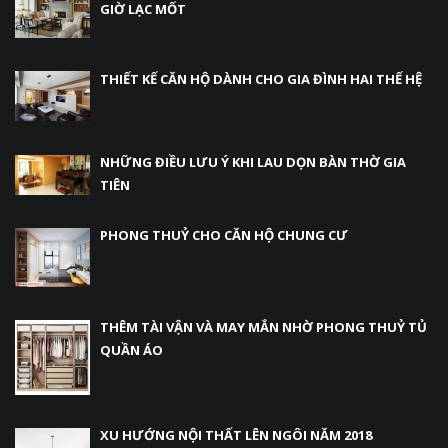
GIỜ LẠC MỐT
THIẾT KẾ CĂN HỘ DÀNH CHO GIA ĐÌNH HAI THẾ HỆ
NHỮNG ĐIỀU LƯU Ý KHI LAU DỌN BÀN THỜ GIA
TIÊN
PHONG THUỶ CHO CĂN HỘ CHUNG CƯ
THÊM TÀI VẬN VÀ MAY MẮN NHỜ PHONG THUỶ TỦ
QUẦN ÁO
XU HƯỚNG NỘI THẤT LÊN NGÔI NĂM 2018