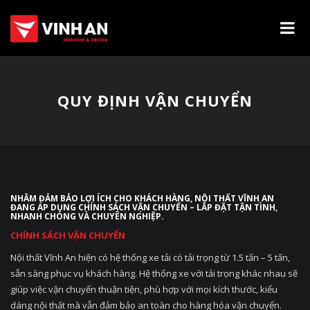
QUY ĐỊNH VẬN CHUYỂN
NHẰM ĐẢM BẢO LỢI ÍCH CHO KHÁCH HÀNG, NỘI THẤT VĨNH AN
ĐANG ÁP DỤNG CHÍNH SÁCH VẬN CHUYỂN – LẮP ĐẶT TẬN TÌNH,
NHANH CHÓNG VÀ CHUYÊN NGHIỆP.
CHÍNH SÁCH VẬN CHUYỂN
Nội thất Vĩnh An hiện có hệ thống xe tải có tải trọng từ 1.5 tấn – 5 tấn,
sẵn sàng phục vụ khách hàng. Hệ thống xe với tải trọng khác nhau sẽ
giúp việc vận chuyển thuận tiện, phù hợp với mọi kích thước, kiểu
dáng nội thất mà vẫn đảm bảo an toàn cho hàng hóa vận chuyển.