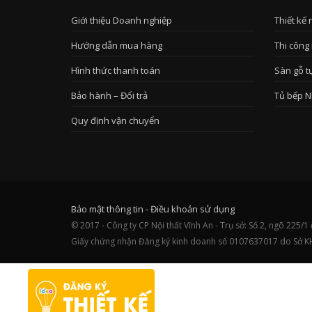
Giới thiệu Doanh nghiệp
Thiết kế 
Hướng dẫn mua hàng
Thi công 
Hình thức thanh toán
Sàn gỗ t
Bảo hành – Đổi trả
Tủ bếp N
Quy định vận chuyển
Bảo mật thông tin
-
Điều khoản sử dụng
© 2017 - Công ty CP Nội thất Vĩnh An - Trụ sở: Số 2, ngõ 22
Giấy chứng nhận Đăng ký kinh doanh số 0107637017 do Sở K