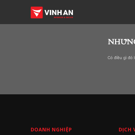
NHỮNG
Có điều gì đó 
DOANH NGHIỆP
DỊCH 