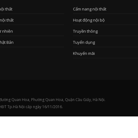
nội thất
Cẩm nang nội thất
nội thất
Hoạt động nội bộ
ự nhiên
Truyền thông
hật Bản
Tuyển dụng
Khuyến mãi
5/1 đường Quan Hoa, Phường Quan Hoa, Quận Cầu Giấy, Hà Nội.
HĐT Tp.Hà Nội cấp ngày 16/11/2016.