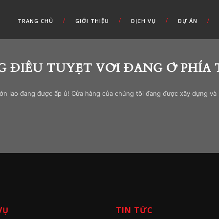
TRANG CHỦ
GIỚI THIỆU
DỊCH VỤ
DỰ ÁN
 ĐIỀU TUYỆT VỜI ĐANG Ở PHÍA
lớn lao đang được ấp ủ! Cửa hàng của chúng tôi đang được xây dựng và
VỤ
TIN TỨC