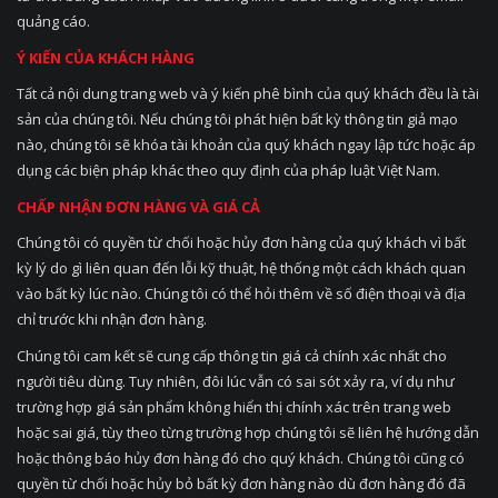
quảng cáo.
Ý KIẾN CỦA KHÁCH HÀNG
Tất cả nội dung trang web và ý kiến phê bình của quý khách đều là tài
sản của chúng tôi. Nếu chúng tôi phát hiện bất kỳ thông tin giả mạo
nào, chúng tôi sẽ khóa tài khoản của quý khách ngay lập tức hoặc áp
dụng các biện pháp khác theo quy định của pháp luật Việt Nam.
CHẤP NHẬN ĐƠN HÀNG VÀ GIÁ CẢ
Chúng tôi có quyền từ chối hoặc hủy đơn hàng của quý khách vì bất
kỳ lý do gì liên quan đến lỗi kỹ thuật, hệ thống một cách khách quan
vào bất kỳ lúc nào. Chúng tôi có thể hỏi thêm về số điện thoại và địa
chỉ trước khi nhận đơn hàng.
Chúng tôi cam kết sẽ cung cấp thông tin giá cả chính xác nhất cho
người tiêu dùng. Tuy nhiên, đôi lúc vẫn có sai sót xảy ra, ví dụ như
trường hợp giá sản phẩm không hiển thị chính xác trên trang web
hoặc sai giá, tùy theo từng trường hợp chúng tôi sẽ liên hệ hướng dẫn
hoặc thông báo hủy đơn hàng đó cho quý khách. Chúng tôi cũng có
quyền từ chối hoặc hủy bỏ bất kỳ đơn hàng nào dù đơn hàng đó đã