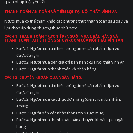
quan pháp luật yêu cầu.
THANH TOÁN AN TOÀN VÀ TIỆN LỢI TẠI NỘI THẤT VĨNH AN
Người mua có thể tham khảo các phương thức thanh toán sau đây và
lựa chọn áp dụng phương thức phù hợp:
CÁCH 1: THANH TOÁN TRỰC TIẾP (NGƯỜI MUA NHẬN HÀNG VÀ
THANH TOÁN TẠI HỆ THỐNG SHOWROOM CỦA NỘI THẤT VĨNH AN):
Bước 1: Người mua tìm hiểu thông tin về sản phẩm, dịch vụ
được đăng tin;
Bước 2: Người mua đến địa chỉ bán hàng của Nội thất Vĩnh An;
Bước 3: Người mua thanh toán và nhận hàng.
CÁCH 2: CHUYỂN KHOẢN QUA NGÂN HÀNG:
Bước 1: Người mua tìm hiểu thông tin về sản phẩm, dịch vụ
được đăng tin;
Bước 2: Người mua xác thực đơn hàng (điện thoại, tin nhắn,
email);
Bước 3: Người bán xác nhận thông tin Người mua;
Bước 4: Người mua thanh toán bằng chuyển khoản qua ngân
hàng;