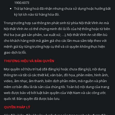
1900.6073
Trả lại hàng hoá đã nhận nhưng chưa sử dụng hoặc hưởng bất
kỳ lợi ích nào từ hàng hóa đó.
Trong trường hợp sai thông tin phát sinh từ phía Nội thất Vĩnh An mà
Nội thất Vĩnh An có thể chứng minh đó là lỗi của hệ thống hoặc từ bên
thứ ba (sai giá sản phẩm, sai xuất xứ, …), Nội thất Vĩnh An sẽ đền bù
cho khách hàng một mã giảm giá cho các lần mua sắm tiếp theo với
mệnh giá tùy từng trường hợp cụ thể và có quyền không thực hiện
giao dịch bị lỗi.
THƯƠNG HIỆU VÀ BẢN QUYỀN
Mọi quyền sở hữu trí tuệ (đã đăng ký hoặc chưa đăng ký), nội dung
thông tin và tất cả các thiết kế, văn bản, đồ họa, phần mềm, hình ảnh,
video, âm nhạc, âm thanh, biên dịch phần mềm, mã nguồn và phần
mềm cơ bản đều là tài sản của chúng tôi. Toàn bộ nội dung của trang
web được bảo vệ bởi luật bản quyền của Việt Nam và các công ước
quốc tế. Bản quyền đã được bảo lưu.
QUYỀN PHÁP LÝ