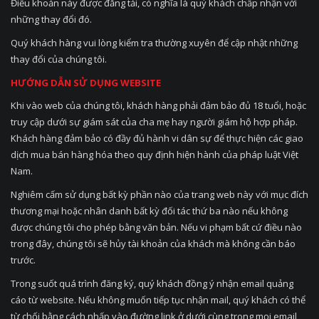
Điều khoản này được đăng tải, có nghĩa là quý khách chấp nhận với
những thay đổi đó.
Quý khách hàng vui lòng kiểm tra thường xuyên để cập nhật những
thay đổi của chúng tôi.
HƯỚNG DẪN SỬ DỤNG WEBSITE
Khi vào web của chúng tôi, khách hàng phải đảm bảo đủ 18 tuổi, hoặc
truy cập dưới sự giám sát của cha mẹ hay người giám hộ hợp pháp.
Khách hàng đảm bảo có đầy đủ hành vi dân sự để thực hiện các giao
dịch mua bán hàng hóa theo quy định hiện hành của pháp luật Việt
Nam.
Nghiêm cấm sử dụng bất kỳ phần nào của trang web này với mục đích
thương mại hoặc nhân danh bất kỳ đối tác thứ ba nào nếu không
được chúng tôi cho phép bằng văn bản. Nếu vi phạm bất cứ điều nào
trong đây, chúng tôi sẽ hủy tài khoản của khách mà không cần báo
trước.
Trong suốt quá trình đăng ký, quý khách đồng ý nhận email quảng
cáo từ website. Nếu không muốn tiếp tục nhận mail, quý khách có thể
từ chối bằng cách nhấp vào đường link ở dưới cùng trong mọi email