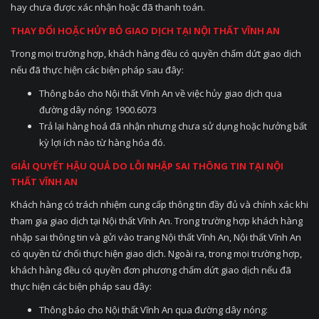
hay chưa được xác nhận hoặc đã thanh toán.
THAY ĐỔI HOẶC HỦY BỎ GIAO DỊCH TẠI NỘI THẤT VĨNH AN
Trong mọi trường hợp, khách hàng đều có quyền chấm dứt giao dịch
nếu đã thực hiện các biện pháp sau đây:
Thông báo cho Nội thất Vĩnh An về việc hủy giao dịch qua
đường dây nóng: 1900.6073
Trả lại hàng hoá đã nhận nhưng chưa sử dụng hoặc hưởng bất
kỳ lợi ích nào từ hàng hóa đó.
GIẢI QUYẾT HẬU QUẢ DO LỖI NHẬP SAI THÔNG TIN TẠI NỘI
THẤT VĨNH AN
Khách hàng có trách nhiệm cung cấp thông tin đầy đủ và chính xác khi
tham gia giao dịch tại Nội thất Vĩnh An. Trong trường hợp khách hàng
nhập sai thông tin và gửi vào trang Nội thất Vĩnh An, Nội thất Vĩnh An
có quyền từ chối thực hiện giao dịch. Ngoài ra, trong mọi trường hợp,
khách hàng đều có quyền đơn phương chấm dứt giao dịch nếu đã
thực hiện các biện pháp sau đây:
Thông báo cho Nội thất Vĩnh An qua đường dây nóng: