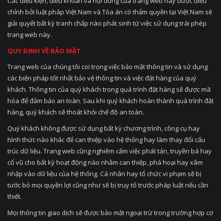
Các điều kiện, điều khoản và nội dung của trang web này được điều
chỉnh bởi luật pháp Việt Nam và Tòa án có thẩm quyền tại Việt Nam sẽ
giải quyết bất kỳ tranh chấp nào phát sinh từ việc sử dụng trái phép
trang web này.
QUY ĐỊNH VỀ BẢO MẬT
Trang web của chúng tôi coi trọng việc bảo mật thông tin và sử dụng
các biện pháp tốt nhất bảo vệ thông tin và việc đặt hàng của quý
khách. Thông tin của quý khách trong quá trình đặt hàng sẽ được mã
hóa để đảm bảo an toàn. Sau khi quý khách hoàn thành quá trình đặt
hàng, quý khách sẽ thoát khỏi chế độ an toàn.
Quý khách không được sử dụng bất kỳ chương trình, công cụ hay
hình thức nào khác để can thiệp vào hệ thống hay làm thay đổi cấu
trúc dữ liệu. Trang web cũng nghiêm cấm việc phát tán, truyền bá hay
cổ vũ cho bất kỳ hoạt động nào nhằm can thiệp, phá hoại hay xâm
nhập vào dữ liệu của hệ thống. Cá nhân hay tổ chức vi phạm sẽ bị
tước bỏ mọi quyền lợi cũng như sẽ bị truy tố trước pháp luật nếu cần
thiết.
Mọi thông tin giao dịch sẽ được bảo mật ngoại trừ trong trường hợp cơ