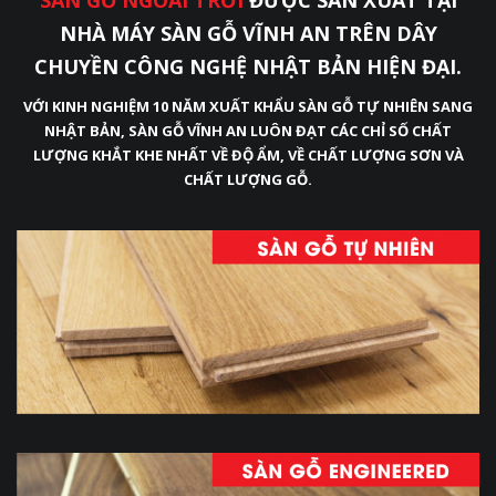
SÀN GỖ NGOÀI TRỜI
ĐƯỢC SẢN XUẤT TẠI
NHÀ MÁY SÀN GỖ VĨNH AN TRÊN DÂY
CHUYỀN CÔNG NGHỆ NHẬT BẢN HIỆN ĐẠI.
VỚI KINH NGHIỆM 10 NĂM XUẤT KHẨU SÀN GỖ TỰ NHIÊN SANG
NHẬT BẢN, SÀN GỖ VĨNH AN LUÔN ĐẠT CÁC CHỈ SỐ CHẤT
LƯỢNG KHẮT KHE NHẤT VỀ ĐỘ ẨM, VỀ CHẤT LƯỢNG SƠN VÀ
CHẤT LƯỢNG GỖ.