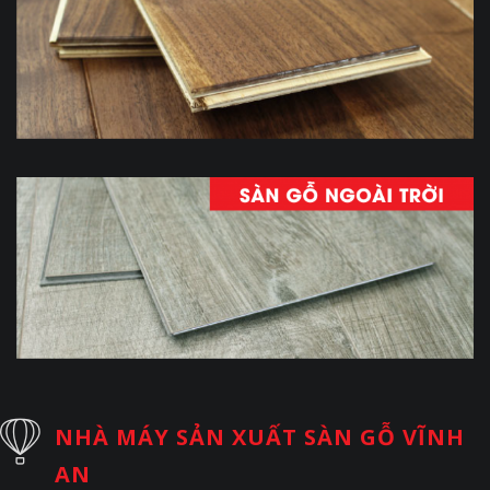
NHÀ MÁY SẢN XUẤT SÀN GỖ VĨNH
AN