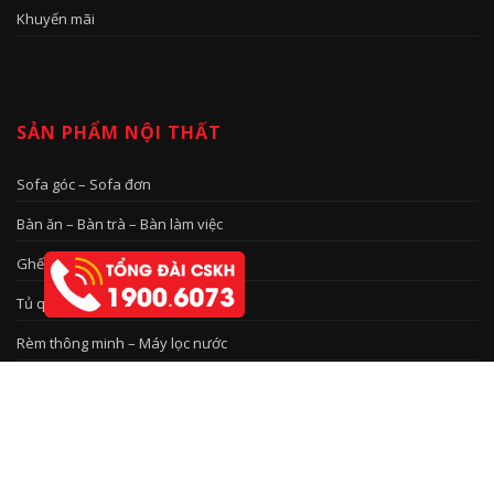
Khuyến mãi
SẢN PHẨM NỘI THẤT
Sofa góc – Sofa đơn
Bàn ăn – Bàn trà – Bàn làm việc
Ghế đơn – Ghế bàn ăn – Ghế Bar
Tủ quần áo – Tủ rượu – Tủ bếp
Rèm thông minh – Máy lọc nước
Bảo mật thông tin
-
Điều khoản sử dụng
© 2017 - Công ty CP Nội thất Vĩnh An - Trụ sở: Số 2, ngõ 225/1 đường Quan