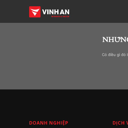
NHỮNG
Có điều gì đó 
DOANH NGHIỆP
DỊCH 