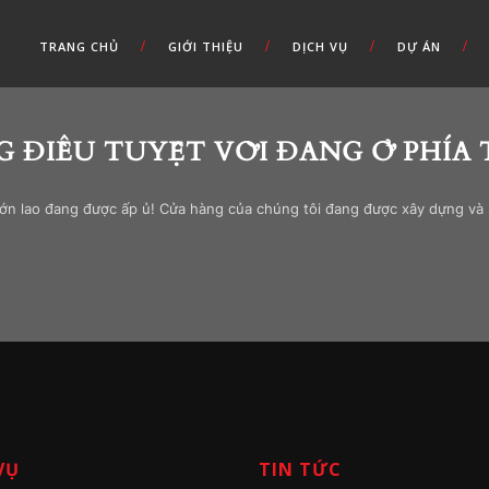
TRANG CHỦ
GIỚI THIỆU
DỊCH VỤ
DỰ ÁN
 ĐIỀU TUYỆT VỜI ĐANG Ở PHÍA
lớn lao đang được ấp ủ! Cửa hàng của chúng tôi đang được xây dựng và
VỤ
TIN TỨC