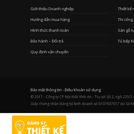
Giới thiệu Doanh nghiệp
Thiết kế 
Hướng dẫn mua hàng
Thi công 
Hình thức thanh toán
Sàn gỗ t
Bảo hành – Đổi trả
Tủ bếp N
Quy định vận chuyển
Bảo mật thông tin
-
Điều khoản sử dụng
© 2017 - Công ty CP Nội thất Vĩnh An - Trụ sở: Số 2, ngõ 22
Giấy chứng nhận Đăng ký kinh doanh số 0107637017 do Sở K