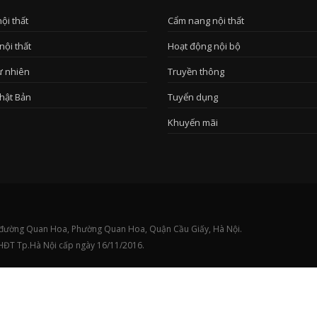
nội thất
Cẩm nang nội thất
nội thất
Hoạt động nội bộ
ự nhiên
Truyền thông
hật Bản
Tuyển dụng
Khuyến mãi
5/1 đường Quan Hoa, Phường Quan Hoa, Quận Cầu Giấy, Hà Nội.
HĐT Tp.Hà Nội cấp ngày 16/11/2016.