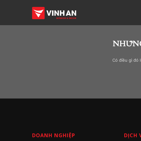
NHỮNG
Có điều gì đó 
DOANH NGHIỆP
DỊCH 