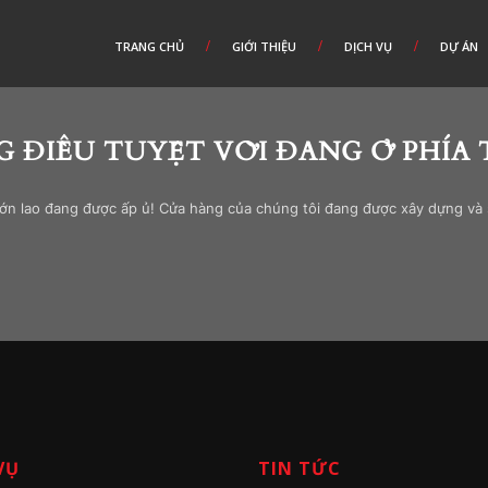
TRANG CHỦ
GIỚI THIỆU
DỊCH VỤ
DỰ ÁN
 ĐIỀU TUYỆT VỜI ĐANG Ở PHÍA
lớn lao đang được ấp ủ! Cửa hàng của chúng tôi đang được xây dựng và
VỤ
TIN TỨC