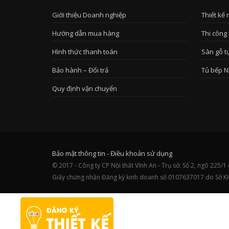
Giới thiệu Doanh nghiệp
Thiết kế 
Hướng dẫn mua hàng
Thi công 
Hình thức thanh toán
Sàn gỗ t
Bảo hành – Đổi trả
Tủ bếp N
Quy định vận chuyển
Bảo mật thông tin
-
Điều khoản sử dụng
© 2017 - Công ty CP Nội thất Vĩnh An - Trụ sở: Số 2, ngõ 22
Giấy chứng nhận Đăng ký kinh doanh số 0107637017 do Sở K