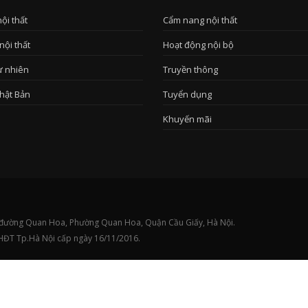
nội thất
Cẩm nang nội thất
nội thất
Hoạt động nội bộ
ự nhiên
Truyền thông
hật Bản
Tuyển dụng
Khuyến mãi
5/1 đường Quan Hoa, Phường Quan Hoa, Quận Cầu Giấy, Hà Nội.
HĐT Tp.Hà Nội cấp ngày 16/11/2016.