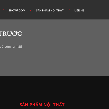
SHOWROOM
SẢN PHẨM NỘI THẤT
LIÊN HỆ
 TRƯỚC
 sẽ sớm ra mắt!
SẢN PHẨM NỘI THẤT